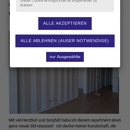
Apartments
Dieser Cookie ermöglichtes es angemeldet zu
bleiben
von weiß zu maritim gestreift
Mit viel Herzblut und Sorgfalt habe ich diesem Apartment einen
ganz neuen Stil verpasst! Ich danke meiner Kundschaft, die