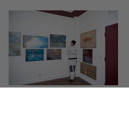
Malermeister Goos lebt für seine Kunst.
Es ist soweit! Ich darf Ihnen meinen neuen Ausstellungsraum
vorstellen - gerne lade ich Sie auf eine Stöbertour dorthin ein.
Melden Sie sich ein ...
MEHR LESEN